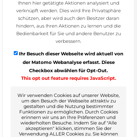
Sonnenschutzsteuerung über EIB/KNX-BUS, BMA,
Ihnen hier getätigte Aktionen analysiert und
Zutrittskontrollanlagen, IuK-Technik, Medien- und
verknüpft werden. Dies wird Ihre Privatsphäre
Beschallungs-Technik
schützen, aber wird auch den Besitzer daran
hindern, aus Ihren Aktionen zu lernen und die
Bauherr
PERI GmbH,
Bedienbarkeit für Sie und andere Benutzer zu
Rudolf-Diesel-Straße, 89264 Weißenhorn, Herr
verbessern.
Daniel Bestle (Tel. 07309.950-4170)
Ihr Besuch dieser Webseite wird aktuell von
Architektur
Mühlich, Fink und Partner,
der Matomo Webanalyse erfasst. Diese
Heimstraße 11, 89073 Ulm, Herr Peter Fink (Tel.
Checkbox abwählen für Opt-Out.
0731.1405995-0)
This opt out feature requires JavaScript.
Bildrechte © Hiepler, Brunier
Wir verwenden Cookies auf unserer Website,
um den Besuch der Webseite attraktiv zu
Zu den Übersichtsseiten der
gestalten und die Nutzung bestimmter
Referenzbereiche
Funktionen zu ermöglichen. Durch Cookies
erinnern wir uns an Ihre Präferenzen und
wiederholten Besuche. Indem Sie auf "Alle
Öffentliche Gebäude
/
Verwaltung
/
akzeptieren" klicken, stimmen Sie der
Industriebau
/
Bildung
/
Gesundheitswesen
/
Verwendung ALLER Cookies zu. Sie können