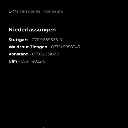
E-Mail an
Kienle Ingenieure
Niederlassungen
Stuttgart
-
0711.9689366-0
Waldshut-Tiengen
-
07751.8958345
Konstanz
-
07585.9310-51
Ulm
-
0731.14022-0