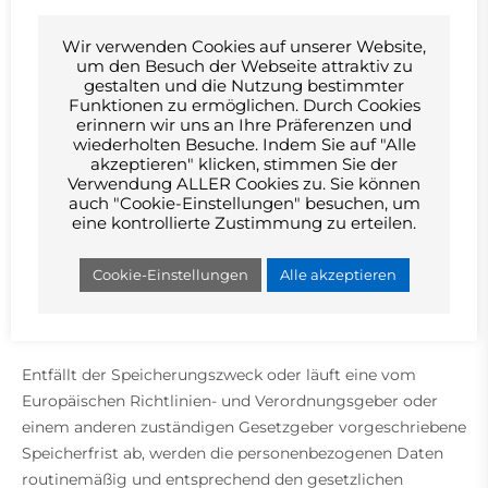
Wir verwenden Cookies auf unserer Website,
5. Routinemäßige Löschung und Sperrung
um den Besuch der Webseite attraktiv zu
von personenbezogenen Daten
gestalten und die Nutzung bestimmter
Funktionen zu ermöglichen. Durch Cookies
Der für die Verarbeitung Verantwortliche verarbeitet und
erinnern wir uns an Ihre Präferenzen und
wiederholten Besuche. Indem Sie auf "Alle
speichert personenbezogene Daten der betroffenen
akzeptieren" klicken, stimmen Sie der
Person nur für den Zeitraum, der zur Erreichung des
Verwendung ALLER Cookies zu. Sie können
Speicherungszwecks erforderlich ist oder sofern dies
auch "Cookie-Einstellungen" besuchen, um
eine kontrollierte Zustimmung zu erteilen.
durch den Europäischen Richtlinien- und
Verordnungsgeber oder einen anderen Gesetzgeber in
Cookie-Einstellungen
Alle akzeptieren
Gesetzen oder Vorschriften, welchen der für die
Verarbeitung Verantwortliche unterliegt, vorgesehen
wurde.
Entfällt der Speicherungszweck oder läuft eine vom
Europäischen Richtlinien- und Verordnungsgeber oder
einem anderen zuständigen Gesetzgeber vorgeschriebene
Speicherfrist ab, werden die personenbezogenen Daten
routinemäßig und entsprechend den gesetzlichen