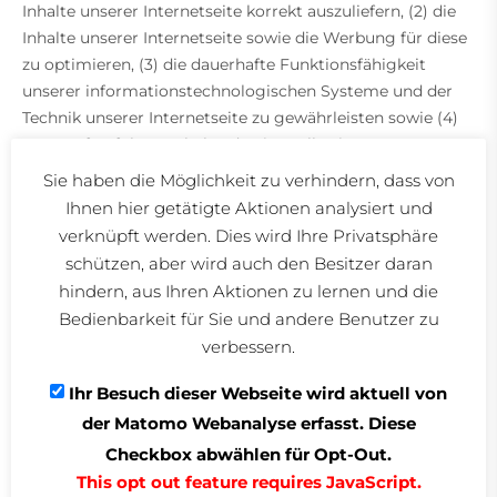
Inhalte unserer Internetseite korrekt auszuliefern, (2) die
Inhalte unserer Internetseite sowie die Werbung für diese
zu optimieren, (3) die dauerhafte Funktionsfähigkeit
unserer informationstechnologischen Systeme und der
Technik unserer Internetseite zu gewährleisten sowie (4)
um Strafverfolgungsbehörden im Falle eines
Cyberangriffes die zur Strafverfolgung notwendigen
Sie haben die Möglichkeit zu verhindern, dass von
Informationen bereitzustellen. Diese anonym erhobenen
Ihnen hier getätigte Aktionen analysiert und
Daten und Informationen werden durch die KIENLE
verknüpft werden. Dies wird Ihre Privatsphäre
Beratende Ingenieure GmbH daher einerseits statistisch
schützen, aber wird auch den Besitzer daran
und ferner mit dem Ziel ausgewertet, den Datenschutz
hindern, aus Ihren Aktionen zu lernen und die
und die Datensicherheit in unserem Unternehmen zu
Bedienbarkeit für Sie und andere Benutzer zu
erhöhen, um letztlich ein optimales Schutzniveau für die
verbessern.
von uns verarbeiteten personenbezogenen Daten
sicherzustellen. Die anonymen Daten der Server-Logfiles
Ihr Besuch dieser Webseite wird aktuell von
werden getrennt von allen durch eine betroffene Person
der Matomo Webanalyse erfasst. Diese
angegebenen personenbezogenen Daten gespeichert.
Checkbox abwählen für Opt-Out.
This opt out feature requires JavaScript.